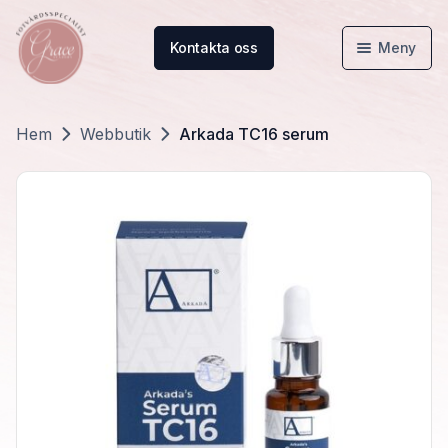
Kontakta oss
Meny
Hem
Hem
Webbutik
Arkada TC16 serum
Webbutik
Kunskapsbanken
Om oss