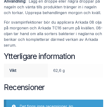
Användning
:
Lägg
en droppe eller några droppar på
nageln och
vänta tills produkten tränger in i nageln
och torkar.
Upprepa behandlingen morgon och kväll.
För svampinfektioner bör du applicera Arkada 08 olja
på morgonen och Arkada TC16 serum på kvällen.
08-
oljan tar hand om alla sorters bakterier i naglarna och
berikar och kompletterar därmed verkan av Arkada
serum.
Ytterligare information
Vikt
62,6 g
Recensioner
Det finns inga recensioner än.