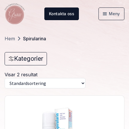
Kontakta oss
Meny
Hem
Hem
Spirularina
Webbutik
Kategorier
Kunskapsbanken
Visar 2 resultat
Om oss