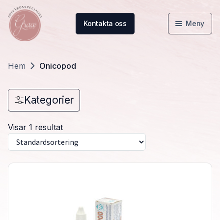
Kontakta oss
Meny
Hem
Hem
Onicopod
Webbutik
Kategorier
Kunskapsbanken
Visar 1 resultat
Om oss